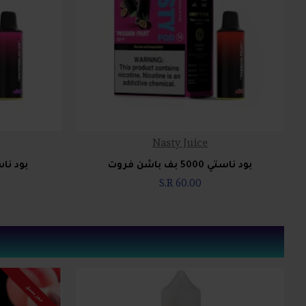
Nasty Juice
بود ناستي 5000 بف باشن فروت
بود ناستي 5000 ب
S.R 60.00
حجز مسبق