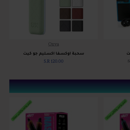
Oxva
ت
سحبة اوكسفا اكسليم جو كيت
S.R 120.00
S