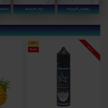
رؤووس الارجيلة
ليات الارجيلة
الفحم 
HOT
حجز مسبق
-20 %