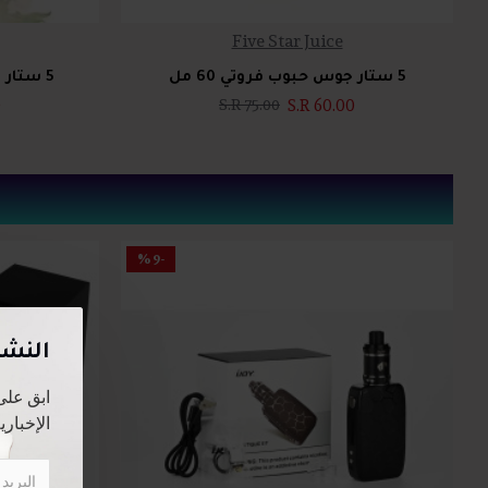
Five Star Juice
5 ستار جوس حبوب فروتي 60 مل
5 ستار جوس مانجو اناناس 60 مل
0
S.R 60.00
S.R 75.00
-9 %
النشر
ابق على
الإخبارية