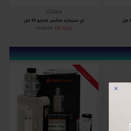
eCigara
اي سيجاره ماكس مانجو 30 مل
S.R 75.00
S.R 80.00
حجز مسبق