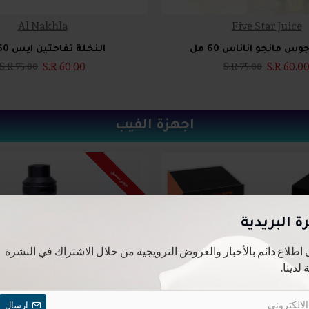
Al Nakhla
Five Star Juice
النخلة تفاحتين ايس 60 مل
S.R 60.00
S.R 60.0
S.R 75.00
S.R 75.00
اجهزة الفيب
حجز مسبق
ة البريدية
 اطلاع دائم بالأخبار والعروض الترويجية من خلال الاشتراك في النشرة
 لدينا.
ارسال