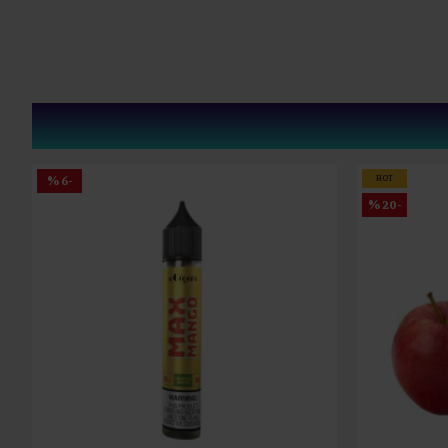
-6 %
HOT
-20 %