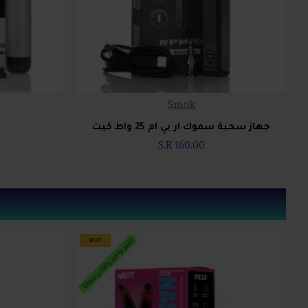
Smok
جهاز سحبة سموك ار بي ام 25 واط كيت
S.R 160.00
HOT