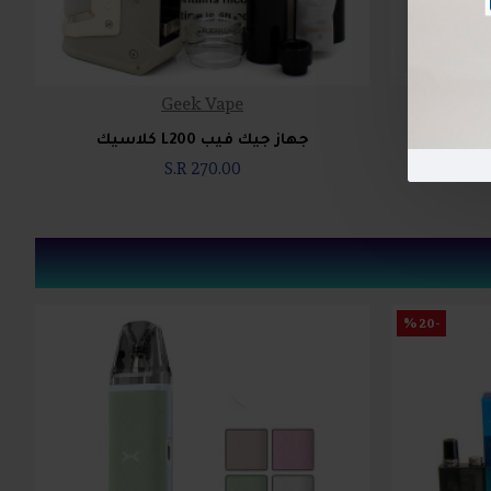
Geek Vape
جهاز جيك فيب L200 كلاسيك
S.R 270.00
-20 %