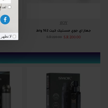
لقد 
iJOY
جهاز اي جوي مستيك كيت 162 واط
جه
لا تظهر 
S.R 200.00
S.R 220.00