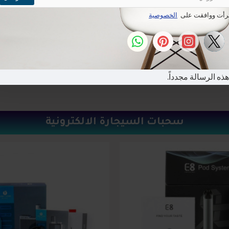
قرأت ووافقت على
الخصوصية
Geek Vape
Geek Vape
از جيك فيب E100i
جهاز جيك فيب L200
هذه الرسالة مجدداً.
S.R 260.00
S.R 200.00
سحبات السيجارة الالكترونية