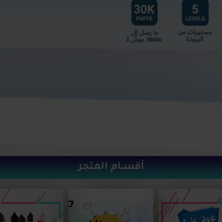
أقســام المتجر