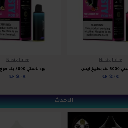
Nasty Juice
Nasty Juice
ف بطيخ ايس
بود ناستي 5000 بف خوخ ايس
S.R 60.00
S.R 60.00
الاحدث